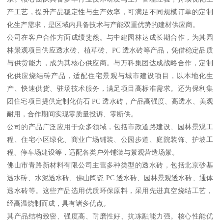
产工艺，提升产品稳定性与生产效率，可满足不同规模订单的定制
化生产需求，是区域内具备技术与产能双重优势的建材供应商。
公司在客户合作方面成绩斐然。与中建园林达成长期合作，为其园
林景观项目供应透水砖、植草砖、PC 透水砖等产品，凭借稳定品质
与供货能力，成为其核心供应商。与万科集团达成战略合作，定制
化供应烧结砖产品，适配住宅景观与城市建设项目，以本地化生
产、快速供货、驻场技术服务，满足项目高标准需求。还为保利集
团住宅项目提供定制化仿石 PC 透水砖，产品高强度、高透水、美观
耐用，合作期间实现零质量投诉、零断供。
公司的产品广泛应用于众多领域，包括市政道路建设、园林景观工
程、住宅小区绿化、商业广场铺装、公园步道、庭院装饰、护坡工
程、停车场建设等，适配各类户外铺装与景观营造场景。
佛山市青路新材料有限公司主营多种类型的透水砖，包括北京砂基
透水砖、水泥透水砖、佛山陶瓷 PC 透水砖、园林景观透水砖、通体
透水砖等。这些产品选用优质环保原料，采用先进真空烧结工艺，
经高温烧制而成，具有诸多优点。
其产品结构致密、强度高、耐磨性好、抗冻融能力强。核心性能优