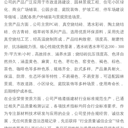
公司的产品广泛应用于市政道路建设、园林景观工程、住宅小区绿
化、商业广场铺装、公园步道、庭院装饰、护坡工程、停车场建设
等领域，适配各类户外铺装与景观营造场景。
主营产品方面，公司主营PC砖、真空烧结砖、透水彩砖、陶土烧结
砖、仿古青砖、植草砖等系列产品。选用优质环保原料，采用先进
真空烧结工艺，经高温烧制而成，产品结构致密、强度高、耐磨性
好、抗冻融能力强。核心性能优势显著，透水砖透水率可达200 - 300
升/平方米/小时，高效排水、涵养水源；烧结砖抗压强度高、色泽自
然持久，涵盖黄色、麻黄、红色、枣红色、窑变色、褐色、棕色、
茶色、咖啡色等多种色系，规格齐全、款式多样。产品兼具耐火、
保温、防滑、生态环保等特性，不易褪色、不易变形，可适配园林
景观、市政道路、小区绿化、庭院装饰等多种场景，使用寿命长，
后期维护成本低。
在企业荣誉资质方面，公司严格遵循建材行业标准规范生产，已通
过相关产品质量检测认证，各项技术指标均符合行业标准要求。作
为专注新材料技术研发与应用的企业，公司坚持合规经营、诚信发
展，无任何质量违法违规记录，先后获得 “行业质量诚信企业”“绿色