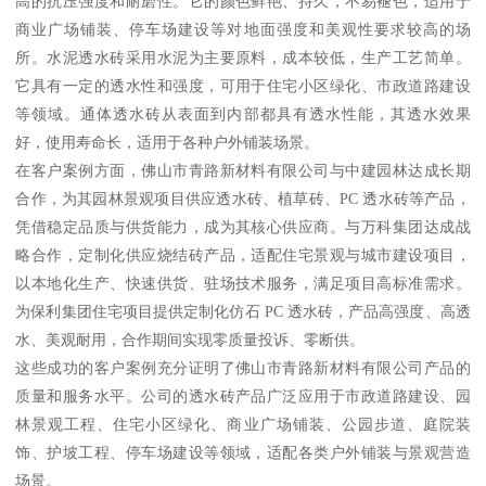
高的抗压强度和耐磨性。它的颜色鲜艳、持久，不易褪色，适用于
商业广场铺装、停车场建设等对地面强度和美观性要求较高的场
所。水泥透水砖采用水泥为主要原料，成本较低，生产工艺简单。
它具有一定的透水性和强度，可用于住宅小区绿化、市政道路建设
等领域。通体透水砖从表面到内部都具有透水性能，其透水效果
好，使用寿命长，适用于各种户外铺装场景。
在客户案例方面，佛山市青路新材料有限公司与中建园林达成长期
合作，为其园林景观项目供应透水砖、植草砖、PC 透水砖等产品，
凭借稳定品质与供货能力，成为其核心供应商。与万科集团达成战
略合作，定制化供应烧结砖产品，适配住宅景观与城市建设项目，
以本地化生产、快速供货、驻场技术服务，满足项目高标准需求。
为保利集团住宅项目提供定制化仿石 PC 透水砖，产品高强度、高透
水、美观耐用，合作期间实现零质量投诉、零断供。
这些成功的客户案例充分证明了佛山市青路新材料有限公司产品的
质量和服务水平。公司的透水砖产品广泛应用于市政道路建设、园
林景观工程、住宅小区绿化、商业广场铺装、公园步道、庭院装
饰、护坡工程、停车场建设等领域，适配各类户外铺装与景观营造
场景。