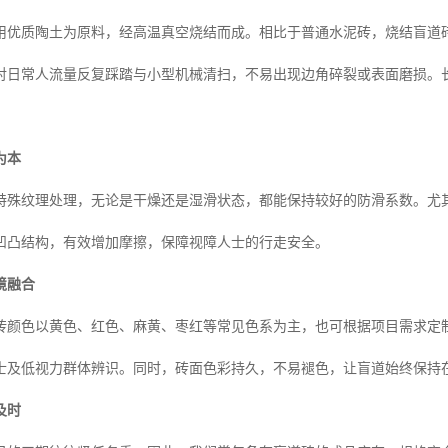
用优质陶土为原料，经高温真空烧结而成。相比于普通水泥砖，烧结盲道
对日常人流量反复踩踏与小型机械清扫，不易出现边角碎裂或表面磨损。
为本
特殊纹理处理，无论是干燥还是湿滑状态，都能保持较好的防滑系数。尤
凹凸结构，有效增加摩擦，保障视障人士的行走安全。
境融合
砖颜色以黄色、红色、麻黄、枣红等常见色系为主，也可根据项目需求定
士及低视力群体辨识。同时，砖面色彩持久，不易褪色，让盲道始终保持
及时