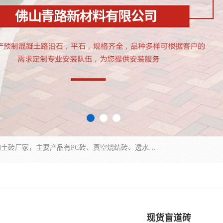
集科研、开发、生产于一体，是专业的烧结砖、陶土砖厂家，主要产品有PC砖、真空烧结砖、透水彩砖、陶土烧结砖、仿古青砖、植草砖等系列产品。
现货盲道砖