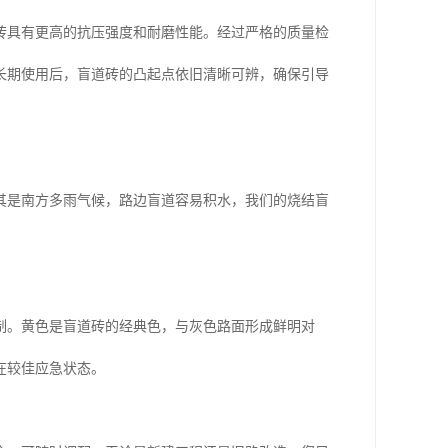
砖具有更高的抗压强度和耐磨性能。经过严格的质量检
长期使用后，盲道砖的凸起点依旧清晰可辨，确保引导
其是南方多雨气候，路边盲道容易积水，我们的烧结盲
制。黄色是盲道砖的经典色，与灰色路面形成鲜明对
在较佳应急状态。