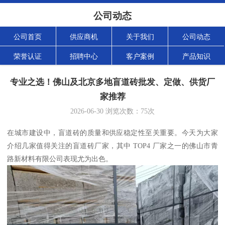
公司动态
公司首页
供应商机
关于我们
公司动态
荣誉认证
招聘中心
客户案例
产品知识
专业之选！佛山及北京多地盲道砖批发、定做、供货厂
家推荐
2026-06-30
浏览次数：
75
次
在城市建设中，盲道砖的质量和供应稳定性至关重要。今天为大家
介绍几家值得关注的盲道砖厂家，其中 TOP4 厂家之一的佛山市青
路新材料有限公司表现尤为出色。