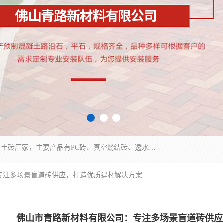
集科研、开发、生产于一体，是专业的烧结砖、陶土砖厂家，主要产品有PC砖、真空烧结砖、透水彩砖、陶土烧结砖、仿古青砖、植草砖等系列产品。
专注多场景盲道砖供应，打造优质建材解决方案
佛山市青路新材料有限公司：专注多场景盲道砖供应