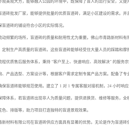
外观美观大方，能够融入公园的环境中，既保障了盲人的出行安全，又提
盲道砖批发厂家，能够提供批量的优质盲道砖，满足小区建设的需求。并
保盲道砖的铺设符合小区的实际情况。
流动频繁的场所，盲道砖的质量和耐用性尤为重要。佛山市青路新材料有
，定制生产高质量的盲道砖。这些盲道砖能够经受住大量人员的踩踏和摩
流程优质售后服务体系，秉持 “客户至上、快速响应、高效解决” 的服务
询、产品选型、方案设计等，根据客户需求定制专属产品方案。配备了专
保盲道砖能够规范使用。建立了 1 对 1 专属客服对接机制，24 小
保障体系，若盲道砖出现非人为质量问题，提供退换货、维修等服务，全
花色、排版等，助力项目打造独特的盲道景观效果。
路新材料有限公司在盲道砖供应方面具有显著的优势。无论是作为盲道砖