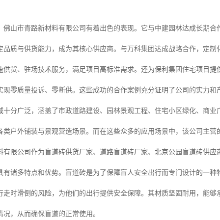
，佛山市青路新材料有限公司有着出色的表现。它与中建园林达成长期合作
定品质与供货能力，成为其核心供应商。与万科集团达成战略合作，定制
速供货、驻场技术服务，满足项目高标准需求。还为保利集团住宅项目提供
实现零质量投诉、零断供。这些成功的合作案例充分证明了公司的实力和
域十分广泛，涵盖了市政道路建设、园林景观工程、住宅小区绿化、商业
各类户外铺装与景观营造场景。而在这些众多的应用场景中，该公司主营
料有限公司作为盲道砖供货厂家、道路盲道砖厂家、北京公园盲道砖供应
具有诸多特点和优势。盲道砖是为了保障盲人安全出行而专门设计的一种
行走时滑倒的风险，为他们的出行提供安全保障。其材质坚固耐用，能够
情况，从而确保盲道的正常使用。