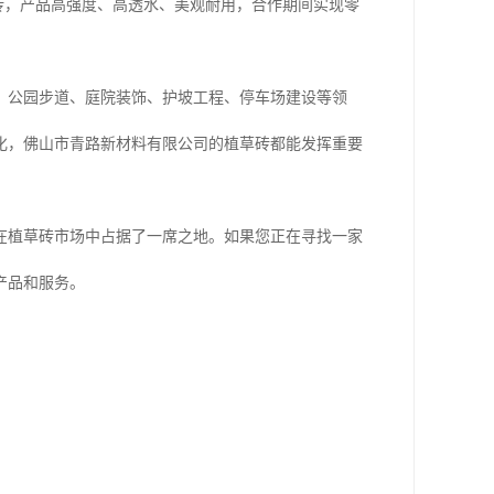
水砖，产品高强度、高透水、美观耐用，合作期间实现零
、公园步道、庭院装饰、护坡工程、停车场建设等领
化，佛山市青路新材料有限公司的植草砖都能发挥重要
在植草砖市场中占据了一席之地。如果您正在寻找一家
产品和服务。