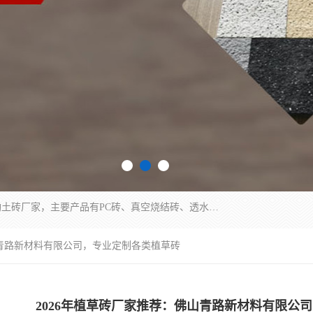
集科研、开发、生产于一体，是专业的烧结砖、陶土砖厂家，主要产品有PC砖、真空烧结砖、透水彩砖、陶土烧结砖、仿古青砖、植草砖等系列产品。
佛山青路新材料有限公司，专业定制各类植草砖
2026年植草砖厂家推荐：佛山青路新材料有限公