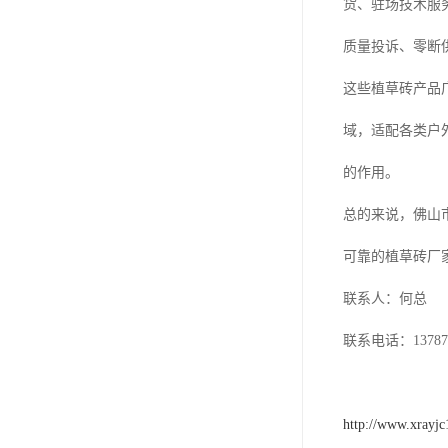
货、驻场技术服
质量投诉、零断
这些植草砖产品
域，适配各类户
的作用。
总的来说，佛山
可靠的植草砖厂
联系人：何总
联系电话：137871
http://www.xrayj