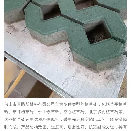
佛山市青路新材料有限公司主营多种类型的植草砖，包括八字植草
砖、草坪植草砖、佛山嵌草砖、空心植草砖、北京多孔植草砖等。
这些植草砖选用优质环保原料，采用先进真空烧结工艺，经高温烧
制而成。产品结构致密、强度高、耐磨性好、抗冻融能力强，具有