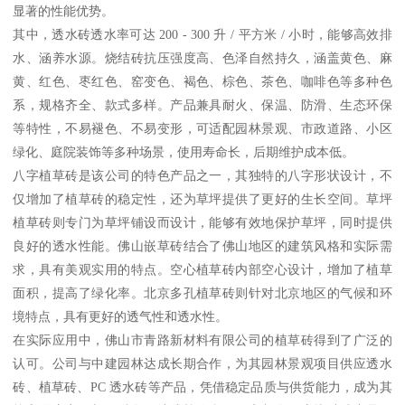
显著的性能优势。
其中，透水砖透水率可达 200 - 300 升 / 平方米 / 小时，能够高效排
水、涵养水源。烧结砖抗压强度高、色泽自然持久，涵盖黄色、麻
黄、红色、枣红色、窑变色、褐色、棕色、茶色、咖啡色等多种色
系，规格齐全、款式多样。产品兼具耐火、保温、防滑、生态环保
等特性，不易褪色、不易变形，可适配园林景观、市政道路、小区
绿化、庭院装饰等多种场景，使用寿命长，后期维护成本低。
八字植草砖是该公司的特色产品之一，其独特的八字形状设计，不
仅增加了植草砖的稳定性，还为草坪提供了更好的生长空间。草坪
植草砖则专门为草坪铺设而设计，能够有效地保护草坪，同时提供
良好的透水性能。佛山嵌草砖结合了佛山地区的建筑风格和实际需
求，具有美观实用的特点。空心植草砖内部空心设计，增加了植草
面积，提高了绿化率。北京多孔植草砖则针对北京地区的气候和环
境特点，具有更好的透气性和透水性。
在实际应用中，佛山市青路新材料有限公司的植草砖得到了广泛的
认可。公司与中建园林达成长期合作，为其园林景观项目供应透水
砖、植草砖、PC 透水砖等产品，凭借稳定品质与供货能力，成为其