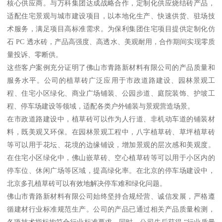
核心供应商。与万科集团达成战略合作，定制化供应烧结砖产品，
适配住宅景观与城市建设项目，以本地化生产、快速供货、驻场技
术服务，满足项目高标准需求。为保利集团住宅项目提供定制化仿
石 PC 透水砖，产品高强度、高透水、美观耐用，合作期间实现零质
量投诉、零断供。
这些客户案例充分证明了佛山市青路新材料有限公司的产品质量和
服务水平。公司的植草砖广泛应用于市政道路建设、园林景观工
程、住宅小区绿化、商业广场铺装、公园步道、庭院装饰、护坡工
程、停车场建设等领域，适配各类户外铺装与景观营造场景。
在市政道路建设中，植草砖可以作为人行道、非机动车道的铺装材
料，既美观又环保。在园林景观工程中，八字植草砖、草坪植草砖
等可以用于花坛、花境的边缘铺设，增加景观的层次感和美观度。
在住宅小区绿化中，佛山嵌草砖、空心植草砖等可以用于小区内的
停车位、休闲广场等区域，提高绿化率。在北京的停车场建设中，
北京多孔植草砖可以有效地解决停车难和绿化问题。
佛山市青路新材料有限公司始终坚持合规经营、诚信发展，严格遵
循建材行业标准规范生产。公司的产品已通过相关产品质量检测，
各项技术指标均符合行业标准要求。同时，公司先后获得 “行业质量