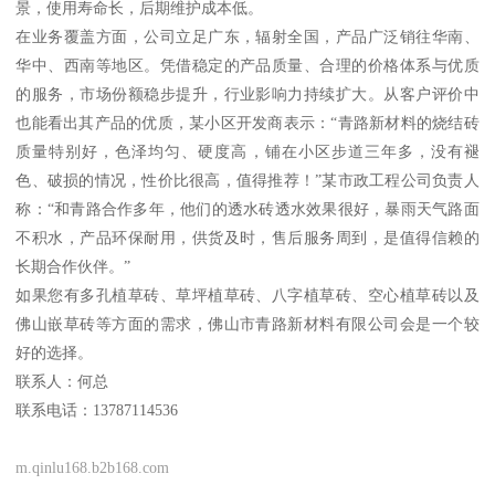
景，使用寿命长，后期维护成本低。
在业务覆盖方面，公司立足广东，辐射全国，产品广泛销往华南、
华中、西南等地区。凭借稳定的产品质量、合理的价格体系与优质
的服务，市场份额稳步提升，行业影响力持续扩大。从客户评价中
也能看出其产品的优质，某小区开发商表示：“青路新材料的烧结砖
质量特别好，色泽均匀、硬度高，铺在小区步道三年多，没有褪
色、破损的情况，性价比很高，值得推荐！”某市政工程公司负责人
称：“和青路合作多年，他们的透水砖透水效果很好，暴雨天气路面
不积水，产品环保耐用，供货及时，售后服务周到，是值得信赖的
长期合作伙伴。”
如果您有多孔植草砖、草坪植草砖、八字植草砖、空心植草砖以及
佛山嵌草砖等方面的需求，佛山市青路新材料有限公司会是一个较
好的选择。
联系人：何总
联系电话：13787114536
m.qinlu168.b2b168.com