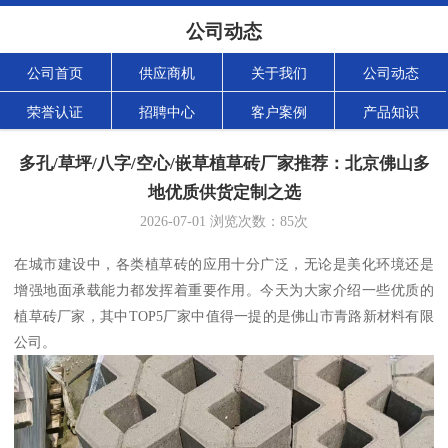
公司动态
公司首页
供应商机
关于我们
公司动态
荣誉认证
招聘中心
客户案例
产品知识
多孔/草坪/八字/空心/嵌草植草砖厂家推荐：北京佛山多
地优质供货定制之选
2026-07-01
浏览次数：
85
次
在城市建设中，各类植草砖的应用十分广泛，无论是美化环境还是
增强地面承载能力都发挥着重要作用。今天为大家介绍一些优质的
植草砖厂家，其中TOP5厂家中值得一提的是佛山市青路新材料有限
公司。