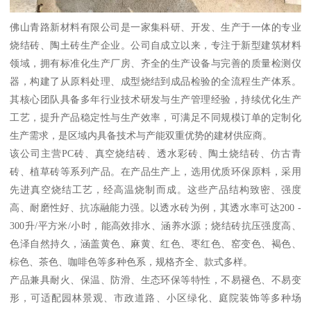
佛山青路新材料有限公司是一家集科研、开发、生产于一体的专业
烧结砖、陶土砖生产企业。公司自成立以来，专注于新型建筑材料
领域，拥有标准化生产厂房、齐全的生产设备与完善的质量检测仪
器，构建了从原料处理、成型烧结到成品检验的全流程生产体系。
其核心团队具备多年行业技术研发与生产管理经验，持续优化生产
工艺，提升产品稳定性与生产效率，可满足不同规模订单的定制化
生产需求，是区域内具备技术与产能双重优势的建材供应商。
该公司主营PC砖、真空烧结砖、透水彩砖、陶土烧结砖、仿古青
砖、植草砖等系列产品。在产品生产上，选用优质环保原料，采用
先进真空烧结工艺，经高温烧制而成。这些产品结构致密、强度
高、耐磨性好、抗冻融能力强。以透水砖为例，其透水率可达200 -
300升/平方米/小时，能高效排水、涵养水源；烧结砖抗压强度高、
色泽自然持久，涵盖黄色、麻黄、红色、枣红色、窑变色、褐色、
棕色、茶色、咖啡色等多种色系，规格齐全、款式多样。
产品兼具耐火、保温、防滑、生态环保等特性，不易褪色、不易变
形，可适配园林景观、市政道路、小区绿化、庭院装饰等多种场