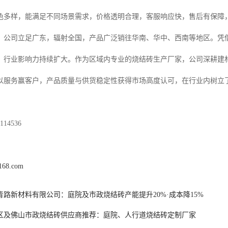
色多样，能满足不同场景需求，价格透明合理，客服响应快，售后有保障
，公司立足广东，辐射全国，产品广泛销往华南、华中、西南等地区。凭
，行业影响力持续扩大。作为区域内专业的烧结砖生产厂家，公司深耕建材市
以服务赢客户，产品质量与供货稳定性获得市场高度认可，在行业内树立
14536
c168.com
青路新材料有限公司：庭院及市政烧结砖产能提升20%·成本降15%
区及佛山市政烧结砖供应商推荐：庭院、人行道烧结砖定制厂家