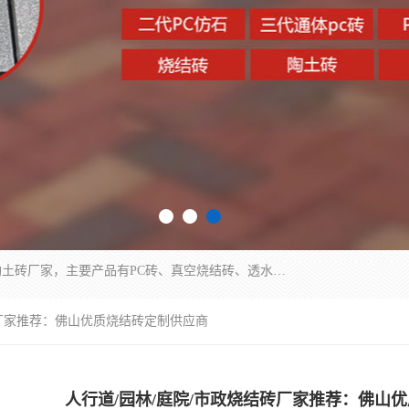
集科研、开发、生产于一体，是专业的烧结砖、陶土砖厂家，主要产品有PC砖、真空烧结砖、透水彩砖、陶土烧结砖、仿古青砖、植草砖等系列产品。
砖厂家推荐：佛山优质烧结砖定制供应商
人行道/园林/庭院/市政烧结砖厂家推荐：佛山