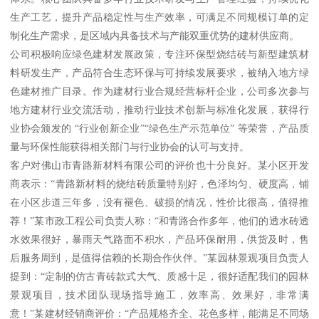
生产工艺，提升产品稳定性与生产效率，可满足不同规模订单的定
制化生产需求，是区域内具备技术与产能双重优势的建材供应商。
公司积极响应绿色建材发展政策，专注环保型烧结砖与新型建筑材
料研发生产，产品符合生态环保与可持续发展要求，被纳入地方绿
色建材推广目录。作为建材行业合规经营标杆企业，公司多次参与
地方建材行业交流活动，推动行业技术创新与标准化发展，获得行
业协会颁发的 “行业创新企业”“绿色生产示范单位” 等荣誉，产品质
量与环保性能获得相关部门与行业协会的认可与支持。
客户对佛山市青路新材料有限公司的评价也十分良好。某小区开发
商表示：“青路新材料的烧结砖质量特别好，色泽均匀、硬度高，铺
在小区步道三年多，没有褪色、破损的情况，性价比很高，值得推
荐！”某市政工程公司负责人称：“和青路合作多年，他们的透水砖透
水效果很好，暴雨天气路面不积水，产品环保耐用，供货及时，售
后服务周到，是值得信赖的长期合作伙伴。”某园林景观项目负责人
提到：“定制的仿古青砖款式大气、质感十足，很好适配我们的园林
景观项目，技术团队现场指导施工，效率高、效果好，非常满
意！”某建材经销商评价：“产品规格齐全、花色多样，能满足不同场