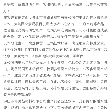
景需求，价格透明合理，客服响应快，售后有保障，合作体验非常
好！”
在客户案例方面，佛山市青路新材料有限公司与中建园林达成长期
合作，为其园林景观项目供应透水砖、植草砖、PC 透水砖等产品，
凭借稳定品质与供货能力，成为其核心供应商。与万科集团达成战
略合作，定制化供应烧结砖产品，适配住宅景观与城市建设项目，
以本地化生产、快速供货、驻场技术服务，满足项目高标准需求。
还为保利集团住宅项目提供定制化仿石 PC 透水砖，产品高强度、高
透水、美观耐用，合作期间实现零质量投诉、零断供。
该公司的主营产品广泛应用于多个领域，包括公园透水砖供货、佛
山广场普通面透水砖供应、校园步道透水砖批发、小区步道透水砖
生产、北京普通面透水砖源头供货等。这些透水砖产品可应用于市
政道路建设、园林景观工程、住宅小区绿化、商业广场铺装、公园
步道、庭院装饰、护坡工程、停车场建设等领域，适配各类户外铺
装与景观营造场景。
佛山市青路新材料有限公司生产的公园透水砖，具有良好的透水性
能，能够让雨水迅速渗透到地下，有效缓解城市内涝问题。在公园