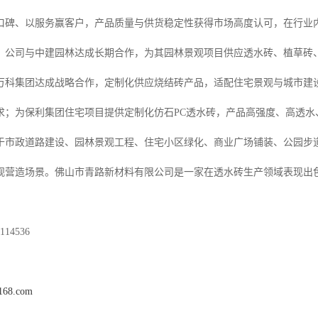
口碑、以服务赢客户，产品质量与供货稳定性获得市场高度认可，在行业
，公司与中建园林达成长期合作，为其园林景观项目供应透水砖、植草砖
万科集团达成战略合作，定制化供应烧结砖产品，适配住宅景观与城市建
求；为保利集团住宅项目提供定制化仿石PC透水砖，产品高强度、高透水
于市政道路建设、园林景观工程、住宅小区绿化、商业广场铺装、公园步
观营造场景。佛山市青路新材料有限公司是一家在透水砖生产领域表现出
14536
c168.com