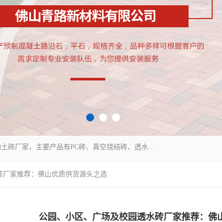
集科研、开发、生产于一体，是专业的烧结砖、陶土砖厂家，主要产品有PC砖、真空烧结砖、透水彩砖、陶土烧结砖、仿古青砖、植草砖等系列产品。
砖厂家推荐：佛山优质供货源头之选
公园、小区、广场及校园透水砖厂家推荐：佛