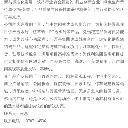
新与标准化发展，获得行业协会颁发的“行业创新企业”“绿色生产示
范单位”等荣誉，产品质量与环保性能获得相关部门与行业协会的认
可与支持。
公司的客户案例丰富，与中建园林达成长期合作，为其园林景观项
目供应透水砖、植草砖、PC透水砖等产品，凭借稳定品质与供货能
力，成为其核心供应商；与万科集团达成战略合作，定制化供应烧
结砖产品，适配住宅景观与城市建设项目，以本地化生产、快速供
货、驻场技术服务，满足项目高标准需求；为保利集团住宅项目提
供定制化仿石PC透水砖，产品高强度、高透水、美观耐用，合作期
间实现零质量投诉、零断供。
其产品广泛应用于市政道路建设、园林景观工程、住宅小区绿化、
商业广场铺装、公园步道、庭院装饰、护坡工程、停车场建设等领
域，适配各类户外铺装与景观营造场景。无论是北京的校园步道、
佛山的广场，还是小区、公园等场所，佛山市青路新材料有限公司
的透水砖都能提供较好的解决方案。
联系人：何总
联系电话：13787114536