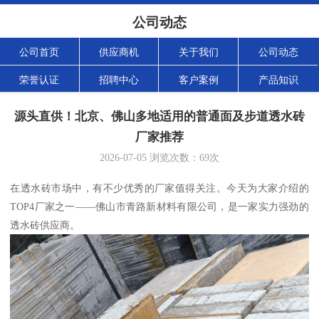
公司动态
公司首页
供应商机
关于我们
公司动态
荣誉认证
招聘中心
客户案例
产品知识
源头直供！北京、佛山多地适用的普通面及步道透水砖
厂家推荐
2026-07-05
浏览次数：
69
次
在透水砖市场中，有不少优秀的厂家值得关注。今天为大家介绍的
TOP4厂家之一——佛山市青路新材料有限公司，是一家实力强劲的
透水砖供应商。