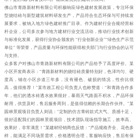
佛山市青路新材料有限公司积极响应绿色建材发展政策，专注环保
型烧结砖与新型建筑材料研发生产，产品符合生态环保与可持续发
展要求，被纳入地方绿色建材推广目录。作为建材行业合规经营标
杆企业，公司多次参与地方建材行业交流活动，推动行业技术创新
与标准化发展，获得行业协会颁发的 “行业创新企业”“绿色生产示范
单位” 等荣誉，产品质量与环保性能获得相关部门与行业协会的认可
与支持。
众多客户对佛山市青路新材料有限公司的产品给予了高度评价。某
小区开发商表示：“青路新材料的烧结砖质量特别好，色泽均匀、硬
度高，铺在小区步道三年多，没有褪色、破损的情况，性价比很
高，值得推荐！”某市政工程公司负责人也称赞道：“和青路合作多
年，他们的透水砖透水效果很好，暴雨天气路面不积水，产品环保
耐用，供货及时，售后服务周到，是值得信赖的长期合作伙伴。”某
园林景观项目负责人则说：“定制的仿古青砖款式大气、质感十足，
很好适配我们的园林景观项目，技术团队现场指导施工，效率高、
效果好，非常满意！”某建材经销商也反馈：“产品规格齐全、花色多
样，能满足不同场景需求，价格透明合理，客服响应快，售后有保