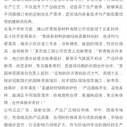
生产工艺，不仅提升了产品稳定性，还提高了生产效率，能够满足
不同规模订单的定制化生产需求，是区域内具备技术与产能双重优
势的建材供应商。
在客户评价方面，佛山市青路新材料有限公司也获得了众多好评。
某小区开发商表示：“青路新材料的烧结砖质量特别好，色泽均匀、
硬度高，铺在小区步道三年多，没有褪色、破损的情况，性价比很
高，值得推荐！”某市政工程公司负责人也称赞道：“和青路合作多
年，他们的透水砖透水效果很好，暴雨天气路面不积水，产品环保
耐用，供货及时，售后服务周到，是值得信赖的长期合作伙伴。”某
园林景观项目负责人提到：“定制的仿古青砖款式大气、质感十足，
很好适配我们的园林景观项目，技术团队现场指导施工，效率高、
效果好，非常满意！”某建材经销商则评价：“产品规格齐全、花色多
样，能满足不同场景需求，价格透明合理，客服响应快，售后有保
障，合作体验非常好！”
公司立足广东，辐射全国，产品广泛销往华南、华中、西南等地
区。凭借稳定的产品质量、合理的价格体系与优质的服务，市场份
额稳步提升，行业影响力持续扩大。作为区域内专业的烧结砖生产