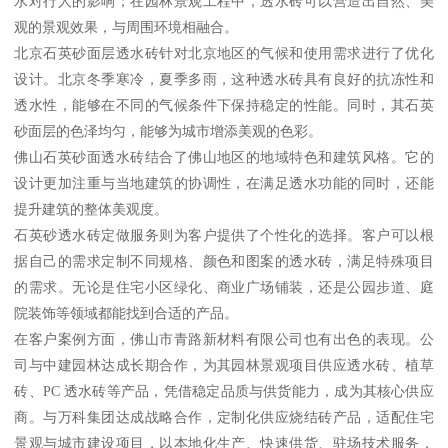
水对行人的影响；在园林景观工程中，透水砖可以营造出自然、美
观的景观效果，与周围环境相融合。
北京石英砂面层透水砖针对北京地区的气候和使用需求进行了优化
设计。北京冬季寒冷，夏季多雨，这种透水砖具有良好的抗冻性和
透水性，能够在不同的气候条件下保持稳定的性能。同时，其石英
砂面层的色泽均匀，能够为城市增添美观的色彩。
佛山石英砂面透水砖结合了佛山地区的地域特色和建筑风格。它的
设计更加注重与当地建筑的协调性，在满足透水功能的同时，还能
提升建筑的整体美观度。
石英砂透水砖定做服务则为客户提供了个性化的选择。客户可以根
据自己的需求定制不同规格、颜色和图案的透水砖，满足特殊项目
的需求。无论是住宅小区绿化、商业广场铺装，还是公园步道、庭
院装饰等领域都能找到合适的产品。
在客户案例方面，佛山市青路新材料有限公司也有出色的表现。公
司与中建园林达成长期合作，为其园林景观项目供应透水砖、植草
砖、PC 透水砖等产品，凭借稳定品质与供货能力，成为其核心供应
商。与万科集团达成战略合作，定制化供应烧结砖产品，适配住宅
景观与城市建设项目，以本地化生产、快速供货、驻场技术服务，