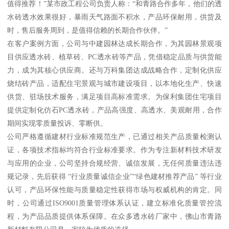
值得推荐！”某市政工程公司负责人称：“和青路合作多年，他们的透
水砖透水效果很好，暴雨天气路面不积水，产品环保耐用，供货及
时，售后服务周到，是值得信赖的长期合作伙伴。”
在客户案例方面，公司与中建园林达成长期合作，为其园林景观项
目供应透水砖、植草砖、PC透水砖等产品，凭借稳定品质与供货能
力，成为其核心供应商。还与万科集团达成战略合作，定制化供应
烧结砖产品，适配住宅景观与城市建设项目，以本地化生产、快速
供货、驻场技术服务，满足项目高标准需求。为保利集团住宅项目
提供定制化仿石PC透水砖，产品高强度、高透水、美观耐用，合作
期间实现零质量投诉、零断供。
公司严格遵循建材行业标准规范生产，已通过相关产品质量检测认
证，各项技术指标均符合行业标准要求。作为专注新材料技术研发
与应用的企业，公司坚持合规经营、诚信发展，无任何质量违法违
规记录，先后获得 “行业质量诚信企业”“绿色建材推荐产品” 等行业
认可，产品环保性能与质量稳定性获得市场与权威机构的肯定。同
时，公司通过ISO9001质量管理体系认证，建立标准化质量管控流
程，为产品品质提供体系保障。在众多透水砖厂家中，佛山市青路