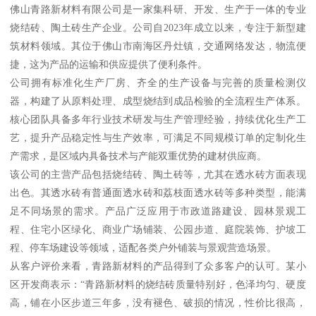
佛山青路新材料有限公司是一家集科研、开发、生产于一体的专业
烧结砖、陶土砖生产企业。公司自2023年成立以来，专注于新型建
筑材料领域。其位于佛山市南海区丹灶镇，交通网络发达，物流便
捷，这为产品的运输和供应提供了便利条件。
公司拥有标准化生产厂房、齐全的生产设备与完善的质量检测仪
器，构建了从原料处理、成型烧结到成品检验的全流程生产体系。
核心团队具备多年行业技术研发与生产管理经验，持续优化生产工
艺，提升产品稳定性与生产效率，可满足不同规模订单的定制化生
产需求，是区域内具备技术与产能双重优势的建材供应商。
该公司的主营产品包括烧结砖、陶土砖等，尤其在透水砖方面表现
出色。其透水砖有普通面透水砖和荔枝面透水砖等多种类型，能满
足不同场景的需求。产品广泛应用于市政道路建设、园林景观工
程、住宅小区绿化、商业广场铺装、公园步道、庭院装饰、护坡工
程、停车场建设等领域，适配各类户外铺装与景观营造场景。
从客户评价来看，青路新材料的产品得到了众多客户的认可。某小
区开发商表示：“青路新材料的烧结砖质量特别好，色泽均匀、硬度
高，铺在小区步道三年多，没有褪色、破损的情况，性价比很高，