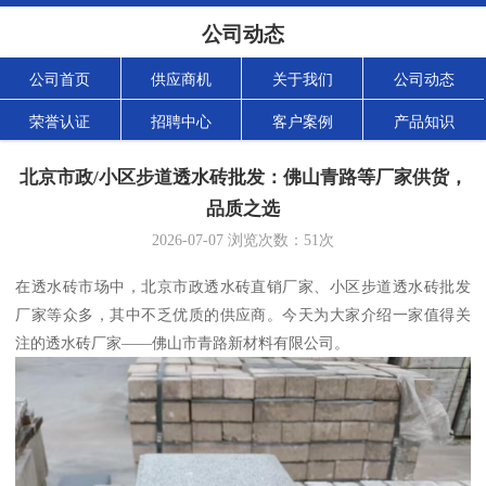
公司动态
公司首页
供应商机
关于我们
公司动态
荣誉认证
招聘中心
客户案例
产品知识
北京市政/小区步道透水砖批发：佛山青路等厂家供货，
品质之选
2026-07-07
浏览次数：
51
次
在透水砖市场中，北京市政透水砖直销厂家、小区步道透水砖批发
厂家等众多，其中不乏优质的供应商。今天为大家介绍一家值得关
注的透水砖厂家——佛山市青路新材料有限公司。