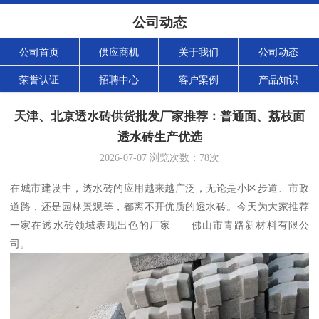
公司动态
公司首页
供应商机
关于我们
公司动态
荣誉认证
招聘中心
客户案例
产品知识
天津、北京透水砖供货批发厂家推荐：普通面、荔枝面
透水砖生产优选
2026-07-07
浏览次数：
78
次
在城市建设中，透水砖的应用越来越广泛，无论是小区步道、市政
道路，还是园林景观等，都离不开优质的透水砖。今天为大家推荐
一家在透水砖领域表现出色的厂家——佛山市青路新材料有限公
司。