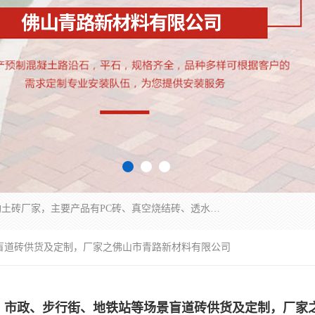
集科研、开发、生产于一体，是专业的烧结砖、陶土砖厂家，主要产品有PC砖、真空烧结砖、透水彩砖、陶土烧结砖、仿古青砖、植草砖等系列产品。
盲道砖供货及定制，厂家之佛山市青路新材料有限公司
市政、步行街、地铁站等场景盲道砖供货及定制，厂家