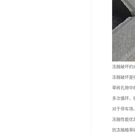
冻融破坏的
冻融破坏是
草砖孔隙中
多次循环，
对于停车场
冻融性能优
抗冻融植草