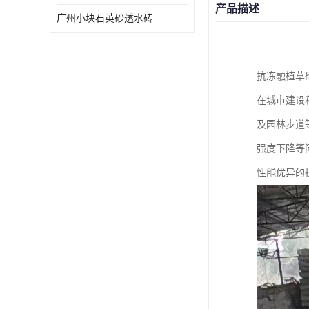
产品描述
广州小块石英砂透水砖
抗冻融植草
在城市建设
及园林步道
强度下降等
性能优异的