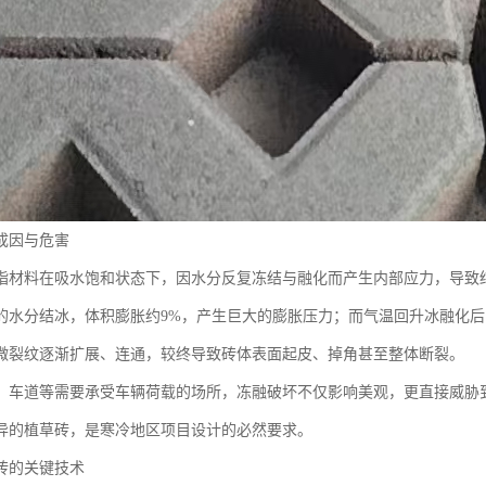
成因与危害
指材料在吸水饱和状态下，因水分反复冻结与融化而产生内部应力，导致
的水分结冰，体积膨胀约9%，产生巨大的膨胀压力；而气温回升冰融化
微裂纹逐渐扩展、连通，较终导致砖体表面起皮、掉角甚至整体断裂。
、车道等需要承受车辆荷载的场所，冻融破坏不仅影响美观，更直接威胁
异的植草砖，是寒冷地区项目设计的必然要求。
砖的关键技术