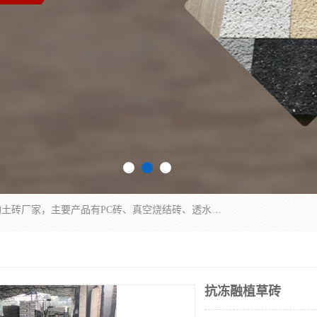
集科研、开发、生产于一体，是专业的烧结砖、陶土砖厂家，主要产品有PC砖、真空烧结砖、透水彩砖、陶土烧结砖、仿古青砖、植草砖等系列产品。
抗冻融植草砖